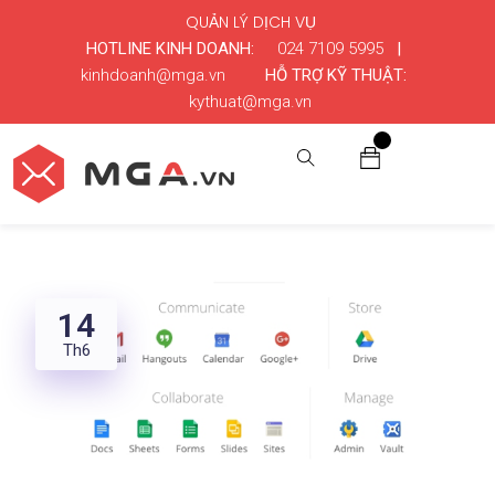
QUẢN LÝ DỊCH VỤ
HOTLINE KINH DOANH:
024 7109 5995
|
kinhdoanh@mga.vn
HỖ TRỢ KỸ THUẬT:
kythuat@mga.vn
0
14
Th6