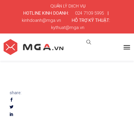
QUẢN LÝ DỊCH VỤ
HOTLINE KINH DOANH:
024 7109 5995
|
kinhdoanh@mga.vn
HỖ TRỢ KỸ THUẬT:
kythuat@mga.vn
share: