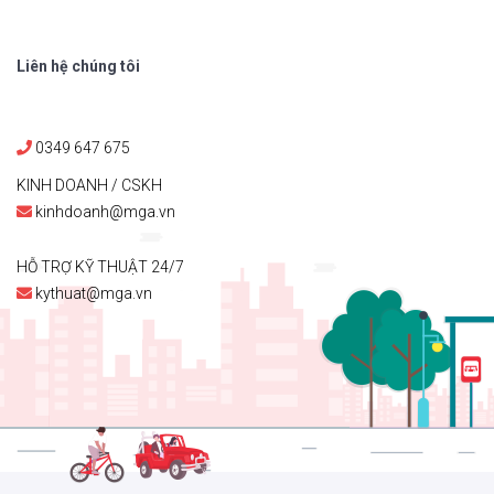
Liên hệ chúng tôi
0349 647 675
KINH DOANH / CSKH
kinhdoanh@mga.vn
HỖ TRỢ KỸ THUẬT 24/7
kythuat@mga.vn