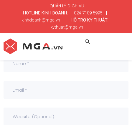
QUẢN LÝ DỊCH VỤ
HOTLINE KINH DOANH:
024 7109 5995
|
kinhdoanh@mga.vn
HỖ TRỢ KỸ THUẬT:
kythuat@mga.vn
Leave a Comment