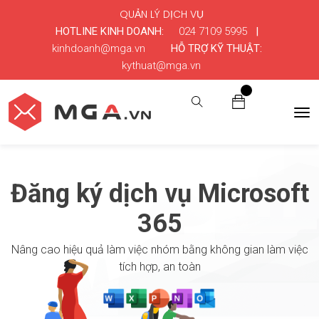
QUẢN LÝ DỊCH VỤ
HOTLINE KINH DOANH:
024 7109 5995
|
kinhdoanh@mga.vn
HỖ TRỢ KỸ THUẬT:
kythuat@mga.vn
0
Đăng ký dịch vụ Microsoft
365
Nâng cao hiệu quả làm việc nhóm bằng không gian làm việc
tích hợp, an toàn