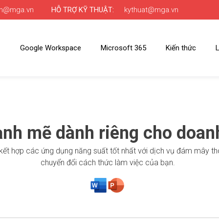
nh@mga.vn
HỖ TRỢ KỸ THUẬT:
kythuat@mga.vn
Google Workspace
Microsoft 365
Kiến thức
L
ạnh mẽ dành riêng cho doan
kết hợp các ứng dụng năng suất tốt nhất với dịch vụ đám mây th
chuyển đổi cách thức làm việc của bạn.