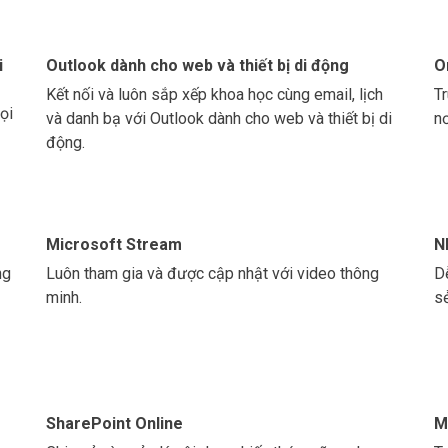
i
Outlook dành cho web và thiết bị di động
O
Kết nối và luôn sắp xếp khoa học cùng email, lịch
Tr
ọi
và danh bạ với Outlook dành cho web và thiết bị di
nơ
động.
Microsoft Stream
N
ng
Luôn tham gia và được cập nhật với video thông
D
minh.
s
SharePoint Online
M