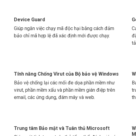
Device Guard
G
Giúp ngăn việc chạy mã độc hại bằng cách đảm
C
bảo chỉ mã hợp lệ đã xác định mới được chạy.
đ
tả
Tính năng Chống Virut của Bộ bảo vệ Windows
W
Bảo vệ chống lại các mối đe dọa phần mềm như
B
virut, phần mềm xấu và phần mềm gián điệp trên
tr
email, các ứng dụng, đám mây và web.
th
Trung tâm Bảo mật và Tuân thủ Microsoft
W
M