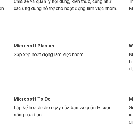
Chia sẻ và quản lý nội dung, kiến thức, cũng như
T
ạn
các ứng dụng hỗ trợ cho hoạt động làm việc nhóm.
M
Microsoft Planner
W
Sắp xếp hoạt động làm việc nhóm.
N
t
d
Microsoft To Do
M
Lập kế hoạch cho ngày của bạn và quản lý cuộc
G
sống của bạn.
x
g