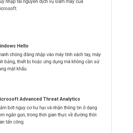
ruy nhập tài nguyên dịch vụ Đám mây của
icrosoft.
indows Hello
hanh chóng đăng nhập vào máy tính xách tay, máy
ính bảng, thiết bị hoặc ứng dụng mà không cần sử
ụng mật khẩu.
icrosoft Advanced Threat Analytics
iảm bớt nguy cơ hư hại và nhận thông tin ở dạng
em ngắn gọn, trong thời gian thực về đường thời
ian tấn công.