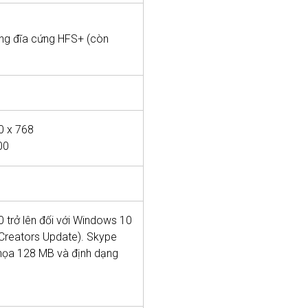
ng đĩa cứng HFS+ (còn
0 x 768
00
0 trở lên đối với Windows 10
 Creators Update). Skype
ồ họa 128 MB và định dạng