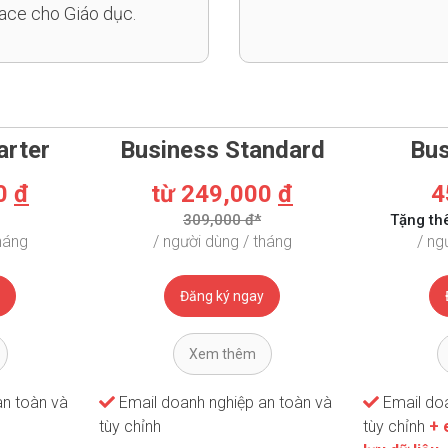
ce cho Giáo dục.
arter
Business Standard
Bus
00
đ
từ 249,000
đ
4
309,000 đ*
Tặng th
háng
/ người dùng / tháng
/ ng
Đăng ký ngay
Xem thêm
an toàn và
Email doanh nghiệp an toàn và
Email doa
tùy chỉnh
tùy chỉnh
+ 