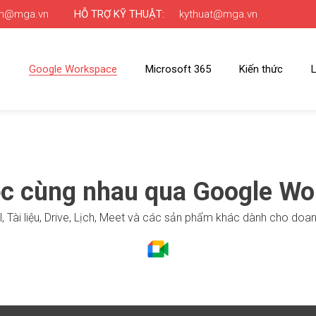
nh@mga.vn
HỖ TRỢ KỸ THUẬT:
kythuat@mga.vn
Google Workspace
Microsoft 365
Kiến thức
L
ệc cùng nhau qua Google Wo
l, Tài liệu, Drive, Lịch, Meet và các sản phẩm khác dành cho doan