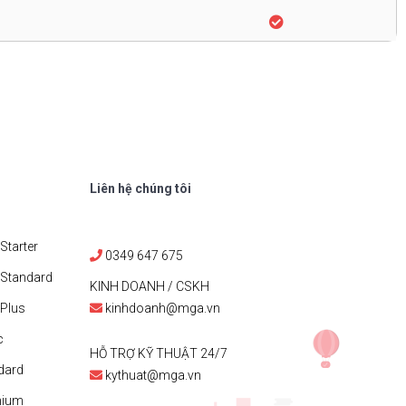
Liên hệ chúng tôi
Starter
0349 647 675
 Standard
KINH DOANH / CSKH
Plus
kinhdoanh@mga.vn
c
HỖ TRỢ KỸ THUẬT 24/7
dard
kythuat@mga.vn
mium