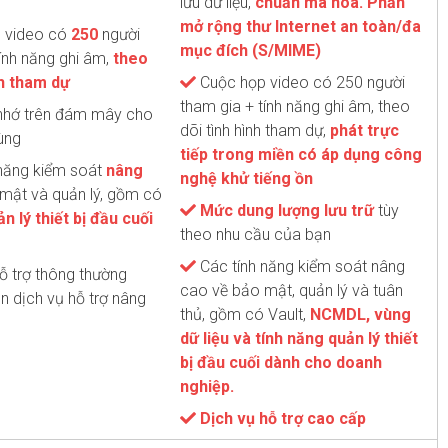
lưu dữ liệu,
chuẩn mã hóa. Phần
mở rộng thư Internet an toàn/đa
 video có
250
người
mục đích (S/MIME)
ính năng ghi âm,
theo
nh tham dự
Cuộc họp video có 250 người
tham gia + tính năng ghi âm, theo
nhớ trên đám mây cho
dõi tình hình tham dự,
phát trực
ùng
tiếp trong miền có áp dụng công
năng kiểm soát
nâng
nghệ khử tiếng ồn
mật và quản lý, gồm có
Mức dung lượng lưu trữ
tùy
n lý thiết bị đầu cuối
theo nhu cầu của bạn
Các tính năng kiểm soát nâng
ỗ trợ thông thường
cao về bảo mật, quản lý và tuân
n dịch vụ hỗ trợ nâng
thủ, gồm có Vault,
NCMDL, vùng
dữ liệu và tính năng quản lý thiết
bị đầu cuối dành cho doanh
nghiệp.
Dịch vụ hỗ trợ cao cấp