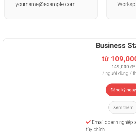
yourname@example.com
Workspa
Business St
từ 109,0
149,000 đ*
/ người dùng / t
Đăng ký ngay
Xem thêm
Email doanh nghiệp 
tùy chỉnh