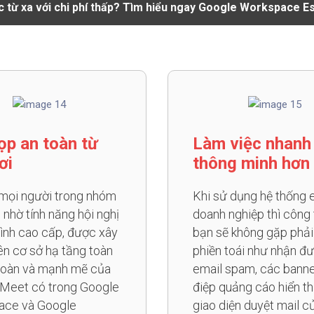
 từ xa với chi phí thấp? Tìm hiểu ngay
Google Workspace Es
ọp an toàn từ
Làm việc nhanh
ơi
thông minh hơn
 mọi người trong nhóm
Khi sử dụng hệ thống 
 nhờ tính năng hội nghị
doanh nghiệp thì công 
hình cao cấp, được xây
bạn sẽ không gặp phả
ên cơ sở hạ tầng toàn
phiền toái như nhận đ
toàn và mạnh mẽ của
email spam, các banne
Meet có trong Google
điệp quảng cáo hiển th
ace và Google
giao diện duyệt mail c