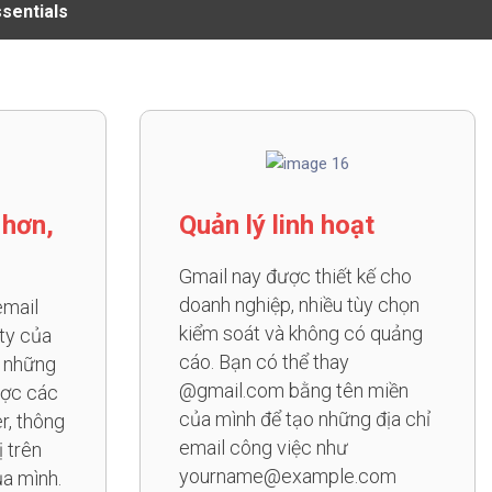
sentials
 hơn,
Quản lý linh hoạt
Gmail nay được thiết kế cho
doanh nghiệp, nhiều tùy chọn
email
kiểm soát và không có quảng
ty của
cáo. Bạn có thể thay
i những
@gmail.com bằng tên miền
ược các
của mình để tạo những địa chỉ
r, thông
email công việc như
ị trên
yourname@example.com
ủa mình.