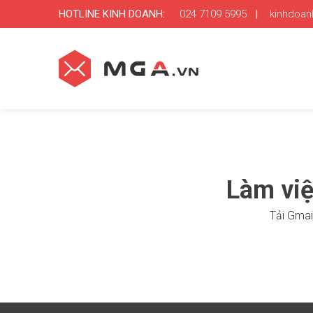
HOTLINE KINH DOANH:
024 7109 5995
|
kinhdoa
Làm vi
Tải Gmai