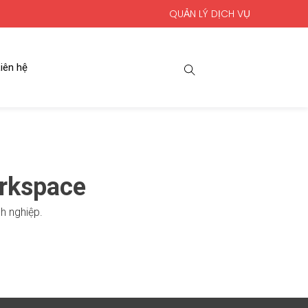
QUẢN LÝ DỊCH VỤ
iên hệ
rkspace
h nghiệp.