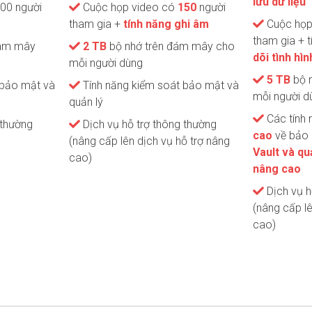
lưu dữ liệu
00 người
Cuộc họp video có
150
người
tham gia +
tính năng ghi âm
Cuộc họp
tham gia + t
đám mây
2 TB
bộ nhớ trên đám mây cho
dõi tình hì
mỗi người dùng
5 TB
bộ 
 bảo mật và
Tính năng kiểm soát bảo mật và
mỗi người d
quản lý
Các tính 
 thường
Dịch vụ hỗ trợ thông thường
cao
về bảo 
(nâng cấp lên dịch vụ hỗ trợ nâng
Vault và quả
cao)
nâng cao
Dịch vụ h
(nâng cấp lê
cao)