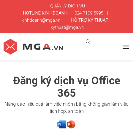
QUẢN LÝ DỊCH VỤ
HOTLINE KINH DOANH:
024 7109 5995
|
kinhdoanh@mga.vn
HỖ TRỢ KỸ THUẬT:
kythuat@mga.vn
Đăng ký dịch vụ Office
365
Nâng cao hiệu quả làm việc nhóm bằng không gian làm việc
tích hợp, an toàn