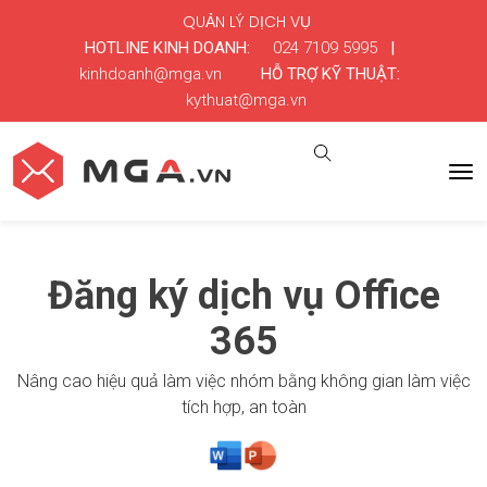
QUẢN LÝ DỊCH VỤ
HOTLINE KINH DOANH:
024 7109 5995
|
kinhdoanh@mga.vn
HỖ TRỢ KỸ THUẬT:
kythuat@mga.vn
Đăng ký dịch vụ Office
365
Nâng cao hiệu quả làm việc nhóm bằng không gian làm việc
tích hợp, an toàn