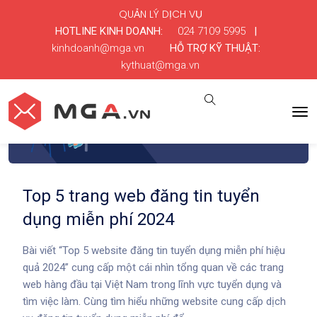
QUẢN LÝ DỊCH VỤ
HOTLINE KINH DOANH:
024 7109 5995
|
kinhdoanh@mga.vn
HỖ TRỢ KỸ THUẬT:
kythuat@mga.vn
Top 5 trang web đăng tin tuyển
dụng miễn phí 2024
Bài viết “Top 5 website đăng tin tuyển dụng miễn phí hiệu
quả 2024” cung cấp một cái nhìn tổng quan về các trang
web hàng đầu tại Việt Nam trong lĩnh vực tuyển dụng và
tìm việc làm. Cùng tìm hiểu những website cung cấp dịch