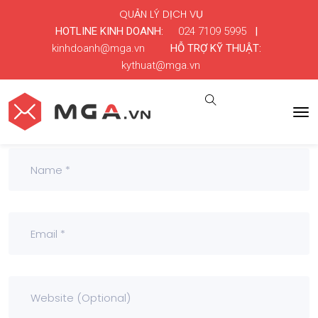
QUẢN LÝ DỊCH VỤ
HOTLINE KINH DOANH:
024 7109 5995
|
kinhdoanh@mga.vn
HỖ TRỢ KỸ THUẬT:
kythuat@mga.vn
Leave a Comment