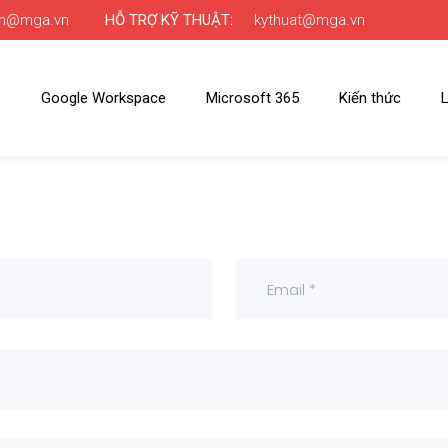
nh@mga.vn
HỖ TRỢ KỸ THUẬT:
kythuat@mga.vn
Google Workspace
Microsoft 365
Kiến thức
L