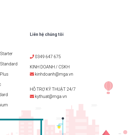
Liên hệ chúng tôi
Starter
0349 647 675
 Standard
KINH DOANH / CSKH
Plus
kinhdoanh@mga.vn
c
HỖ TRỢ KỸ THUẬT 24/7
dard
kythuat@mga.vn
mium