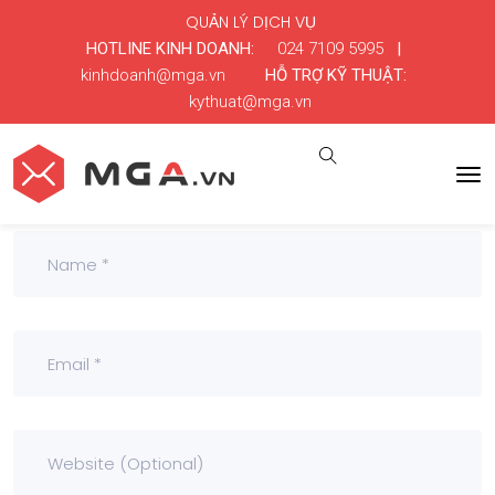
QUẢN LÝ DỊCH VỤ
HOTLINE KINH DOANH:
024 7109 5995
|
kinhdoanh@mga.vn
HỖ TRỢ KỸ THUẬT:
kythuat@mga.vn
Leave a Comment