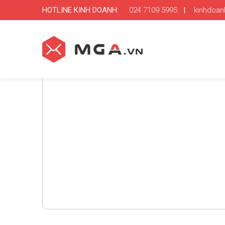
HOTLINE KINH DOANH:
024 7109 5995
|
kinhdoa