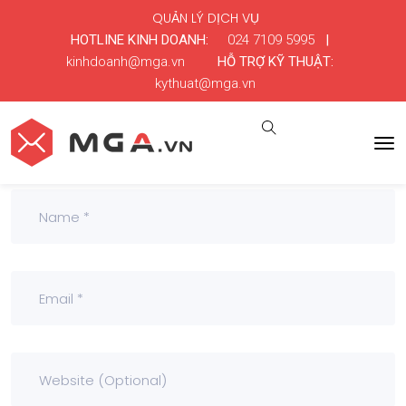
QUẢN LÝ DỊCH VỤ
HOTLINE KINH DOANH:
024 7109 5995
|
kinhdoanh@mga.vn
HỖ TRỢ KỸ THUẬT:
kythuat@mga.vn
Leave a Comment