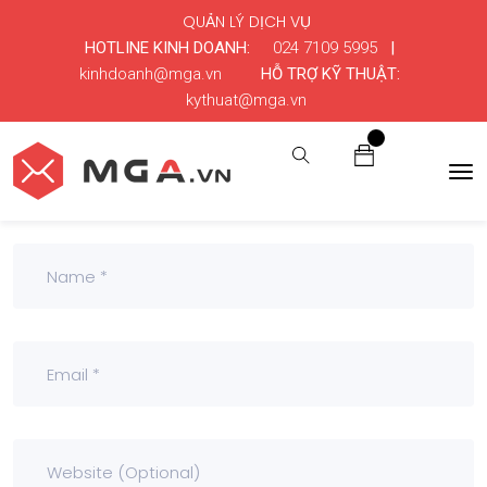
QUẢN LÝ DỊCH VỤ
HOTLINE KINH DOANH:
024 7109 5995
|
kinhdoanh@mga.vn
HỖ TRỢ KỸ THUẬT:
kythuat@mga.vn
0
Leave a Comment