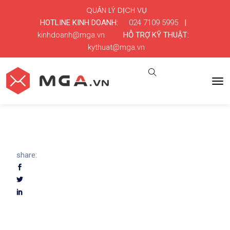
QUẢN LÝ DỊCH VỤ
HOTLINE KINH DOANH:
024 7109 5995
|
kinhdoanh@mga.vn
HỖ TRỢ KỸ THUẬT:
kythuat@mga.vn
share: