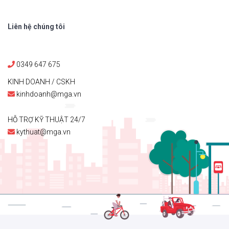
Liên hệ chúng tôi
0349 647 675
KINH DOANH / CSKH
kinhdoanh@mga.vn
HỖ TRỢ KỸ THUẬT 24/7
kythuat@mga.vn