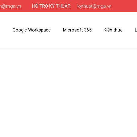
nh@mga.vn
HỖ TRỢ KỸ THUẬT:
kythuat@mga.vn
Google Workspace
Microsoft 365
Kiến thức
L