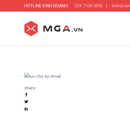
HOTLINE KINH DOANH:
024 7109 5995
|
kinhdoa
share: