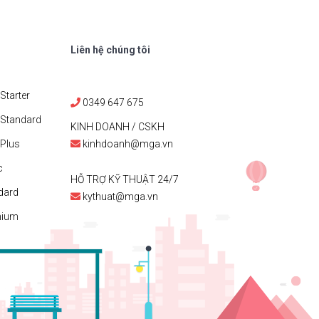
Liên hệ chúng tôi
Starter
0349 647 675
 Standard
KINH DOANH / CSKH
Plus
kinhdoanh@mga.vn
c
HỖ TRỢ KỸ THUẬT 24/7
dard
kythuat@mga.vn
mium