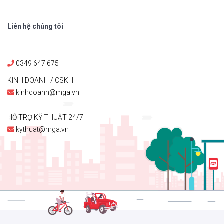
Liên hệ chúng tôi
0349 647 675
KINH DOANH / CSKH
kinhdoanh@mga.vn
HỖ TRỢ KỸ THUẬT 24/7
kythuat@mga.vn