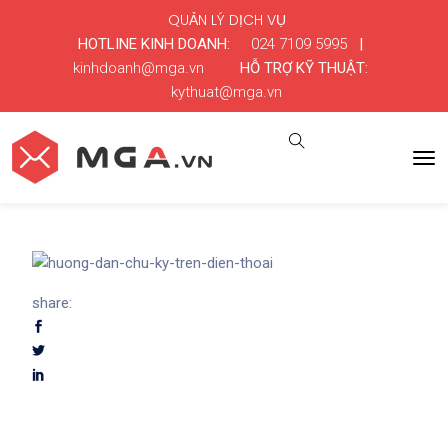
QUẢN LÝ DỊCH VỤ
HOTLINE KINH DOANH:
024 7109 5995
|
kinhdoanh@mga.vn
HỖ TRỢ KỸ THUẬT:
kythuat@mga.vn
share: