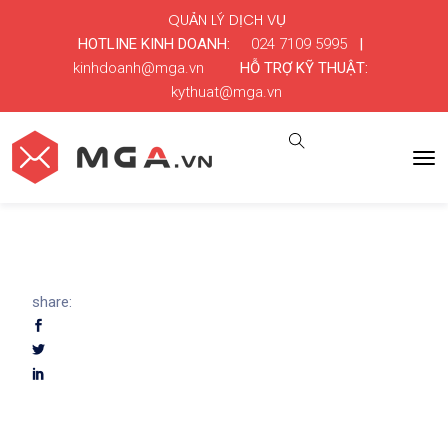
QUẢN LÝ DỊCH VỤ
HOTLINE KINH DOANH:
024 7109 5995
|
kinhdoanh@mga.vn
HỖ TRỢ KỸ THUẬT:
kythuat@mga.vn
share: