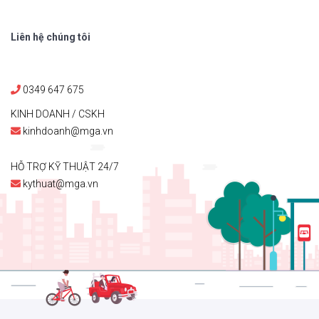
Liên hệ chúng tôi
0349 647 675
KINH DOANH / CSKH
kinhdoanh@mga.vn
HỖ TRỢ KỸ THUẬT 24/7
kythuat@mga.vn