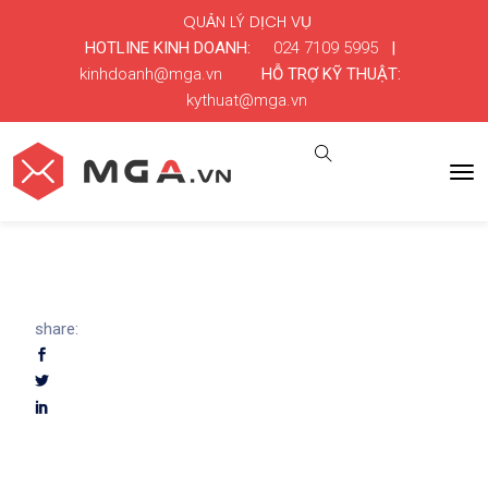
QUẢN LÝ DỊCH VỤ
HOTLINE KINH DOANH:
024 7109 5995
|
kinhdoanh@mga.vn
HỖ TRỢ KỸ THUẬT:
kythuat@mga.vn
share: