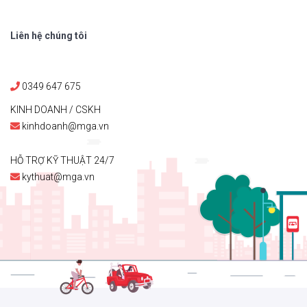
Liên hệ chúng tôi
0349 647 675
KINH DOANH / CSKH
kinhdoanh@mga.vn
HỖ TRỢ KỸ THUẬT 24/7
kythuat@mga.vn