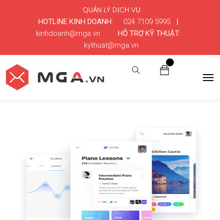
QUẢN LÝ DỊCH VỤ
HOTLINE KINH DOANH:
024 7109 5995
|
kinhdoanh@mga.vn
HỖ TRỢ KỸ THUẬT:
kythuat@mga.vn
0