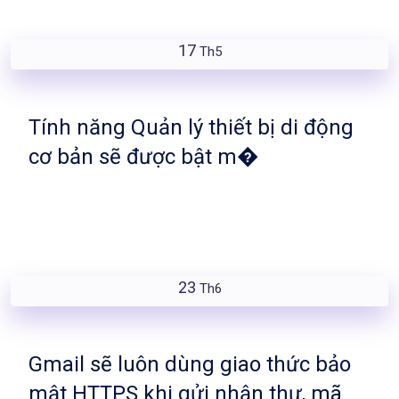
17
Th5
Tính năng Quản lý thiết bị di động
cơ bản sẽ được bật m�
23
Th6
Gmail sẽ luôn dùng giao thức bảo
mật HTTPS khi gửi nhận thư, mã