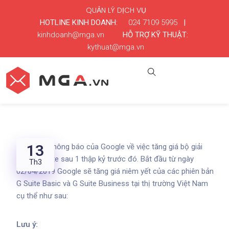
QUẢN LÝ DỊCH VỤ
HOTLINE KINH DOANH:
024 7109 5995
|
kinhdoanh@mga.vn
HỖ TRỢ KỸ THUẬT:
kythuat@mga.vn
13
Tiếp theo thông báo của Google về việc
tăng giá bộ giải
pháp G Suite sau 1 thập kỷ
trước đó. Bắt đầu từ ngày
Th3
02/04/2019 Google sẽ tăng giá niêm yết của các phiên bản
G Suite Basic
và G Suite Business tại thị trường Việt Nam
cụ thể như sau:
Lưu ý: