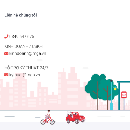
Liên hệ chúng tôi
0349 647 675
KINH DOANH / CSKH
kinhdoanh@mga.vn
HỖ TRỢ KỸ THUẬT 24/7
kythuat@mga.vn