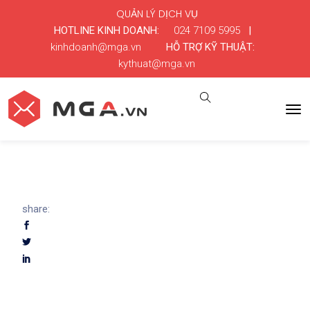
QUẢN LÝ DỊCH VỤ
HOTLINE KINH DOANH:
024 7109 5995
|
kinhdoanh@mga.vn
HỖ TRỢ KỸ THUẬT:
kythuat@mga.vn
share: