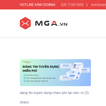
HOTLINE KINH DOANH:
024 7109 5995
|
kinhdoa
dang-tin-tuyen-dung-mien-phi-tai-viec-oi (2)
share: