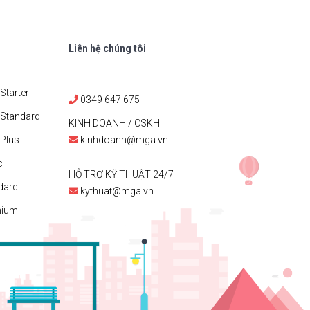
Liên hệ chúng tôi
Starter
0349 647 675
 Standard
KINH DOANH / CSKH
Plus
kinhdoanh@mga.vn
c
HỖ TRỢ KỸ THUẬT 24/7
dard
kythuat@mga.vn
mium