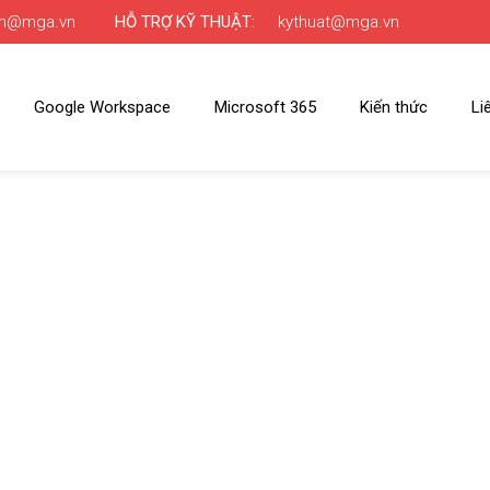
nh@mga.vn
HỖ TRỢ KỸ THUẬT:
kythuat@mga.vn
Google Workspace
Microsoft 365
Kiến thức
Li