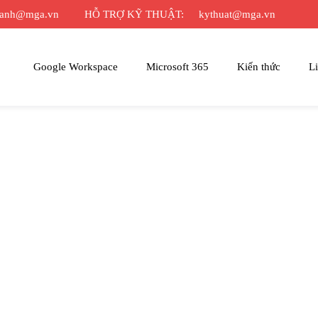
oanh@mga.vn
HỖ TRỢ KỸ THUẬT:
kythuat@mga.vn
Google Workspace
Microsoft 365
Kiến thức
Li