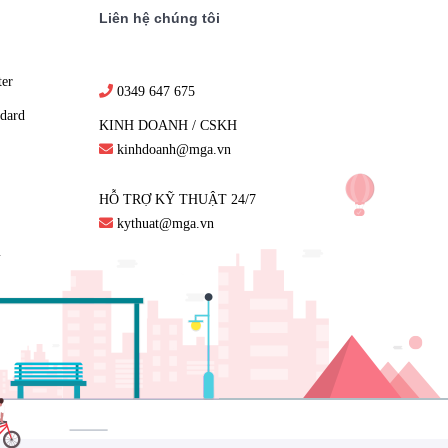
Liên hệ chúng tôi
ter
0349 647 675
dard
KINH DOANH / CSKH
kinhdoanh@mga.vn
HỖ TRỢ KỸ THUẬT 24/7
kythuat@mga.vn
m