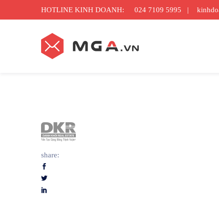
HOTLINE KINH DOANH:
024 7109 5995
|
kinhd
share: