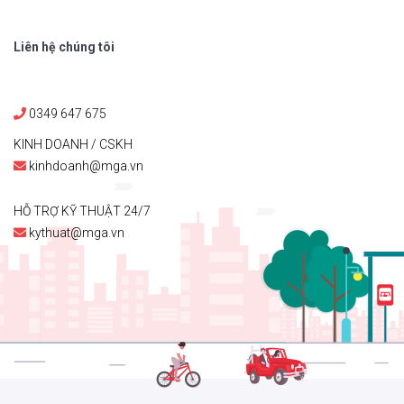
Liên hệ chúng tôi
0349 647 675
KINH DOANH / CSKH
kinhdoanh@mga.vn
HỖ TRỢ KỸ THUẬT 24/7
kythuat@mga.vn