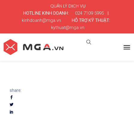
QUẢN LÝ DỊCH VỤ
HOTLINE KINH DOANH:
024 7109 5995
|
kinhdoanh@mga.vn
HỖ TRỢ KỸ THUẬT:
kythuat@mga.vn
share: