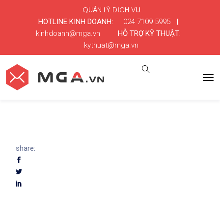
QUẢN LÝ DỊCH VỤ
HOTLINE KINH DOANH:
024 7109 5995
|
kinhdoanh@mga.vn
HỖ TRỢ KỸ THUẬT:
kythuat@mga.vn
share: