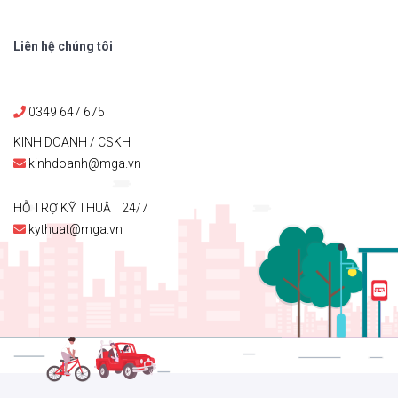
Liên hệ chúng tôi
0349 647 675
KINH DOANH / CSKH
kinhdoanh@mga.vn
HỖ TRỢ KỸ THUẬT 24/7
kythuat@mga.vn