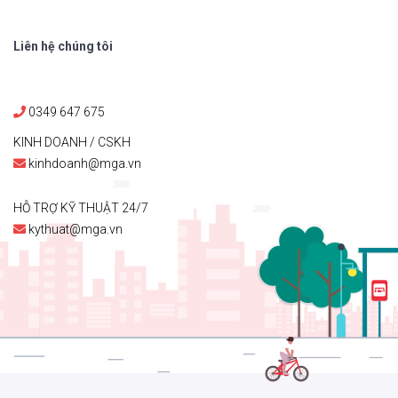
Liên hệ chúng tôi
0349 647 675
KINH DOANH / CSKH
kinhdoanh@mga.vn
HỖ TRỢ KỸ THUẬT 24/7
kythuat@mga.vn