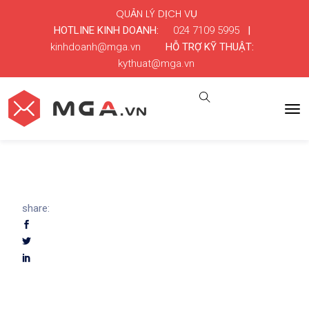
QUẢN LÝ DỊCH VỤ
HOTLINE KINH DOANH:
024 7109 5995
|
kinhdoanh@mga.vn
HỖ TRỢ KỸ THUẬT:
kythuat@mga.vn
share: