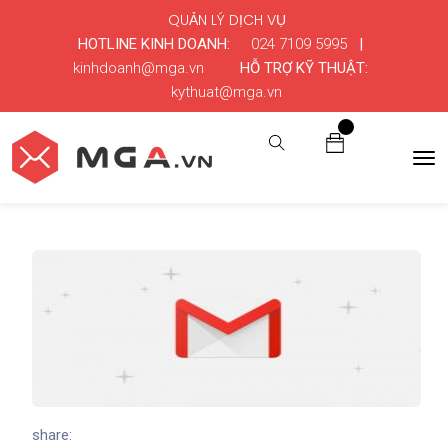
QUẢN LÝ DỊCH VỤ
HOTLINE KINH DOANH:
024 7109 5995
|
kinhdoanh@mga.vn
HỖ TRỢ KỸ THUẬT:
kythuat@mga.vn
0
share: