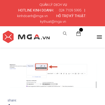
QUẢN LÝ DỊCH VỤ
HOTLINE KINH DOANH:
024 7109 5995
|
kinhdoanh@mga.vn
HỖ TRỢ KỸ THUẬT:
kythuat@mga.vn
0
share: