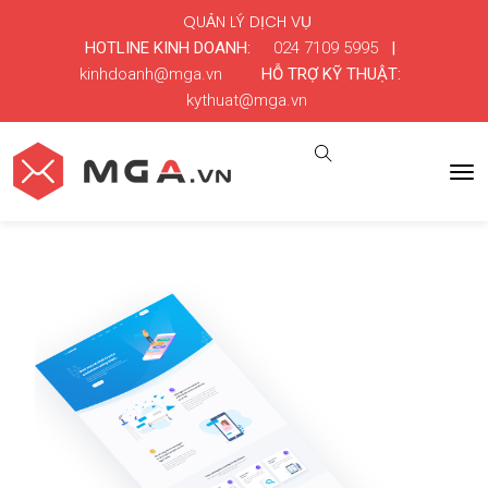
QUẢN LÝ DỊCH VỤ
HOTLINE KINH DOANH:
024 7109 5995
|
kinhdoanh@mga.vn
HỖ TRỢ KỸ THUẬT:
kythuat@mga.vn