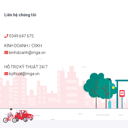
Liên hệ chúng tôi
0349 647 675
KINH DOANH / CSKH
kinhdoanh@mga.vn
HỖ TRỢ KỸ THUẬT 24/7
kythuat@mga.vn