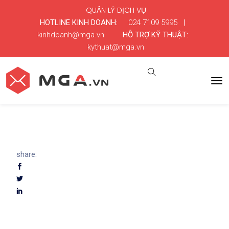
QUẢN LÝ DỊCH VỤ
HOTLINE KINH DOANH:
024 7109 5995
|
kinhdoanh@mga.vn
HỖ TRỢ KỸ THUẬT:
kythuat@mga.vn
share: