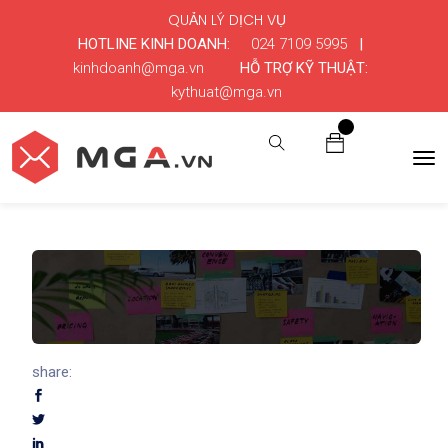
QUẢN LÝ DỊCH VỤ
HOTLINE KINH DOANH:
024 7109 5995
|
kinhdoanh@mga.vn
HỖ TRỢ KỸ THUẬT:
kythuat@mga.vn
0
share: