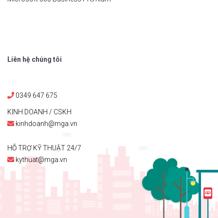
Liên hệ chúng tôi
0349 647 675
KINH DOANH / CSKH
kinhdoanh@mga.vn
HỖ TRỢ KỸ THUẬT 24/7
kythuat@mga.vn