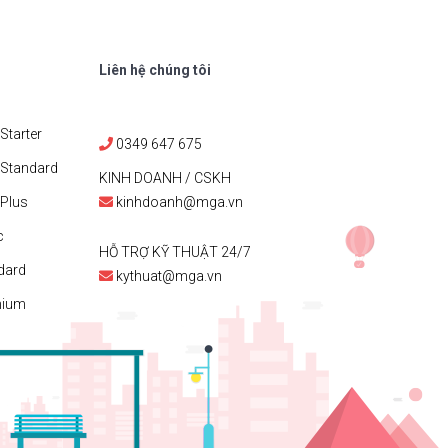
Liên hệ chúng tôi
Starter
0349 647 675
 Standard
KINH DOANH / CSKH
Plus
kinhdoanh@mga.vn
c
HỖ TRỢ KỸ THUẬT 24/7
dard
kythuat@mga.vn
mium