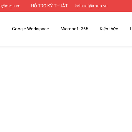
nh@mga.vn
HỖ TRỢ KỸ THUẬT:
kythuat@mga.vn
Google Workspace
Microsoft 365
Kiến thức
L