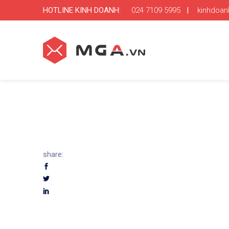
HOTLINE KINH DOANH:
024 7109 5995
|
kinhdoa
share: