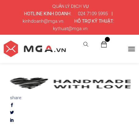
QUẢN LÝ DỊCH VỤ
HOTLINE KINH DOANH:
024 7109 5995
|
kinhdoanh@mga.vn
HỖ TRỢ KỸ THUẬT:
kythuat@mga.vn
0
share: