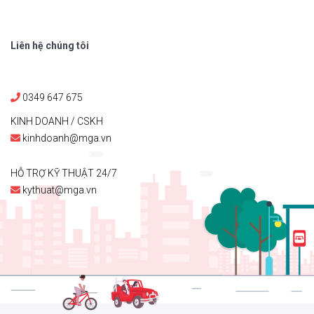
Liên hệ chúng tôi
0349 647 675
KINH DOANH / CSKH
kinhdoanh@mga.vn
HỖ TRỢ KỸ THUẬT 24/7
kythuat@mga.vn