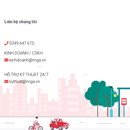
Liên hệ chúng tôi
0349 647 675
KINH DOANH / CSKH
kinhdoanh@mga.vn
HỖ TRỢ KỸ THUẬT 24/7
kythuat@mga.vn