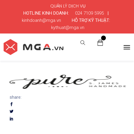
QUẢN LÝ DỊCH VỤ
HOTLINE KINH DOANH:
024 7109 5995
|
kinhdoanh@mga.vn
HỖ TRỢ KỸ THUẬT:
kythuat@mga.vn
0
share: