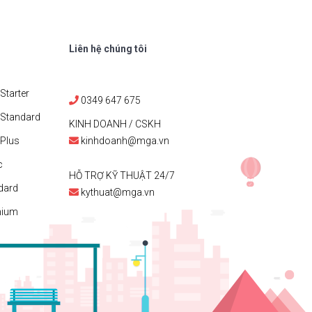
Liên hệ chúng tôi
Starter
0349 647 675
 Standard
KINH DOANH / CSKH
Plus
kinhdoanh@mga.vn
c
HỖ TRỢ KỸ THUẬT 24/7
dard
kythuat@mga.vn
mium