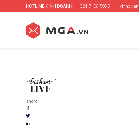
HOTLINE KINH DOANH:
024 7109 5995
|
kinhdoa
share: