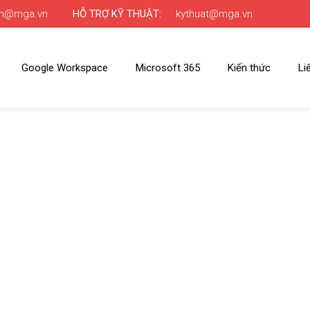
nh@mga.vn
HỖ TRỢ KỸ THUẬT:
kythuat@mga.vn
Google Workspace
Microsoft 365
Kiến thức
Li