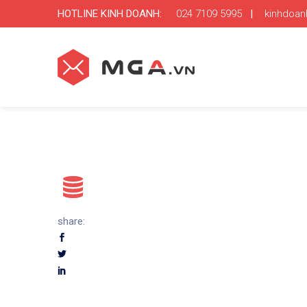
HOTLINE KINH DOANH:
024 7109 5995
|
kinhdoa
share: