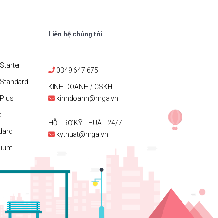
Liên hệ chúng tôi
Starter
0349 647 675
 Standard
KINH DOANH / CSKH
Plus
kinhdoanh@mga.vn
c
HỖ TRỢ KỸ THUẬT 24/7
dard
kythuat@mga.vn
mium