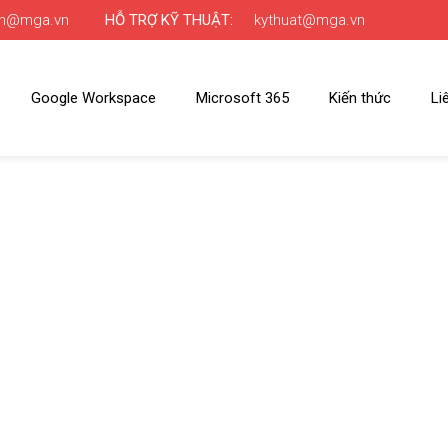
nh@mga.vn
HỖ TRỢ KỸ THUẬT:
kythuat@mga.vn
Google Workspace
Microsoft 365
Kiến thức
Li