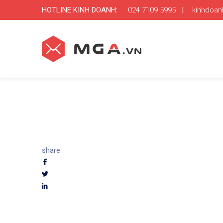
HOTLINE KINH DOANH:
024 7109 5995
|
kinhdoa
share: