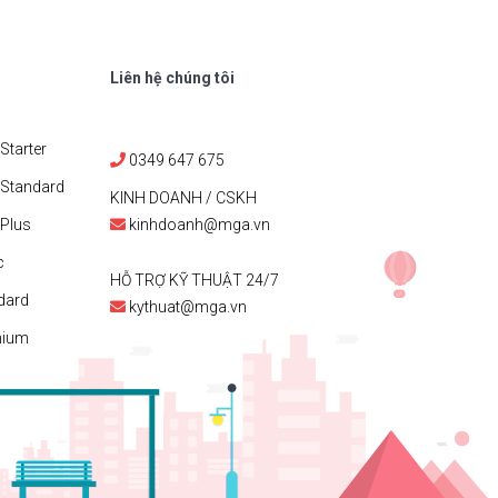
Liên hệ chúng tôi
Starter
0349 647 675
 Standard
KINH DOANH / CSKH
Plus
kinhdoanh@mga.vn
c
HỖ TRỢ KỸ THUẬT 24/7
dard
kythuat@mga.vn
mium