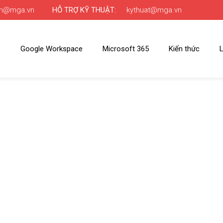
nh@mga.vn
HỖ TRỢ KỸ THUẬT:
kythuat@mga.vn
Google Workspace
Microsoft 365
Kiến thức
L