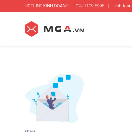
HOTLINE KINH DOANH:
024 7109 5995
|
kinhdoa
share: