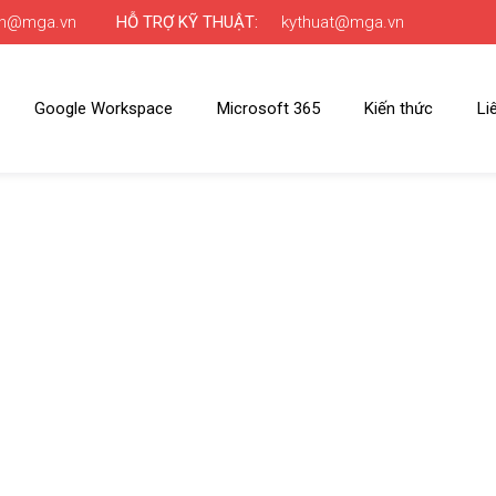
nh@mga.vn
HỖ TRỢ KỸ THUẬT:
kythuat@mga.vn
Google Workspace
Microsoft 365
Kiến thức
Li