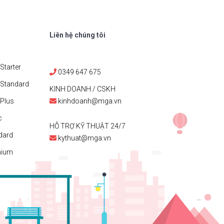
Liên hệ chúng tôi
Starter
0349 647 675
 Standard
KINH DOANH / CSKH
Plus
kinhdoanh@mga.vn
c
HỖ TRỢ KỸ THUẬT 24/7
dard
kythuat@mga.vn
mium