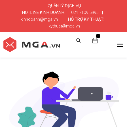
QUẢN LÝ DỊCH VỤ
HOTLINE KINH DOANH:
024 7109 5995
|
kinhdoanh@mga.vn
HỖ TRỢ KỸ THUẬT:
kythuat@mga.vn
0