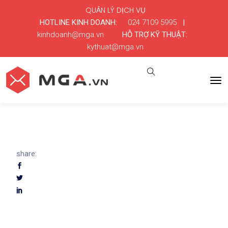
QUẢN LÝ DỊCH VỤ
HOTLINE KINH DOANH:
024 7109 5995
|
kinhdoanh@mga.vn
HỖ TRỢ KỸ THUẬT:
kythuat@mga.vn
share: