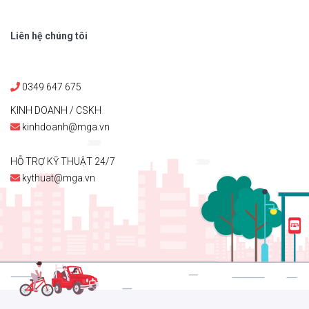
Liên hệ chúng tôi
0349 647 675
KINH DOANH / CSKH
kinhdoanh@mga.vn
HỖ TRỢ KỸ THUẬT 24/7
kythuat@mga.vn