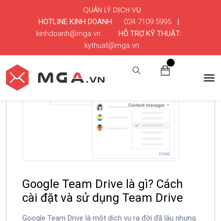
QUẢN LÝ DỊCH VỤ
HOTLINE KINH DOANH:
024 7109 5995
|
kinhdoanh@mga.vn
HỖ TRỢ KỸ THUẬT:
kythuat@mga.vn
0
Google Team Drive là gì? Cách
cài đặt và sử dụng Team Drive
Google Team Drive là một dịch vụ ra đời đã lâu nhưng