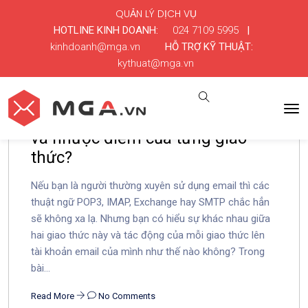
QUẢN LÝ DỊCH VỤ
HOTLINE KINH DOANH:
024 7109 5995
|
kinhdoanh@mga.vn
HỖ TRỢ KỸ THUẬT:
kythuat@mga.vn
POP3, IMAP, Exchange là gì? Ưu
và nhược điểm của từng giao
thức?
Nếu bạn là người thường xuyên sử dụng email thì các
thuật ngữ POP3, IMAP, Exchange hay SMTP chắc hẳn
sẽ không xa lạ. Nhưng bạn có hiểu sự khác nhau giữa
hai giao thức này và tác động của mỗi giao thức lên
tài khoản email của mình như thế nào không? Trong
bài...
Read More
No Comments