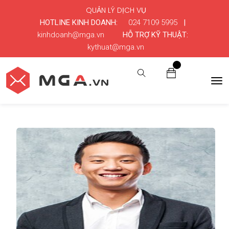
QUẢN LÝ DỊCH VỤ
HOTLINE KINH DOANH:
024 7109 5995
|
kinhdoanh@mga.vn
HỖ TRỢ KỸ THUẬT:
kythuat@mga.vn
0