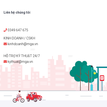
Liên hệ chúng tôi
0349 647 675
KINH DOANH / CSKH
kinhdoanh@mga.vn
HỖ TRỢ KỸ THUẬT 24/7
kythuat@mga.vn