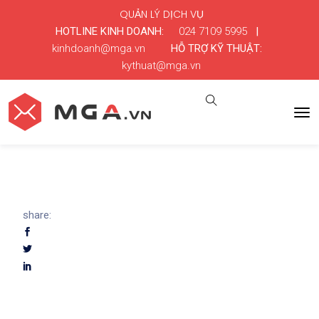
QUẢN LÝ DỊCH VỤ
HOTLINE KINH DOANH:
024 7109 5995
|
kinhdoanh@mga.vn
HỖ TRỢ KỸ THUẬT:
kythuat@mga.vn
share: