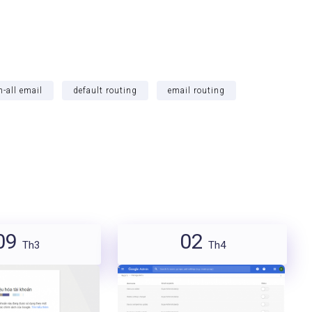
h-all email
default routing
email routing
09
02
Th3
Th4