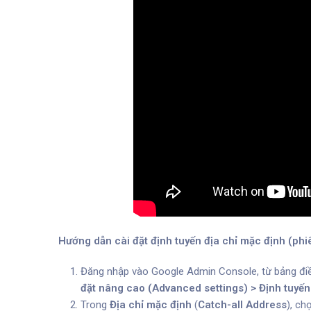
Hướng dẫn cài đặt định tuyến địa chỉ mặc định (phi
Đăng nhập vào Google Admin Console, t
ừ bảng đi
đặt nâng cao (Advanced settings) > Định tuyến
Trong
Địa chỉ mặc định
(
Catch-all Address
), ch