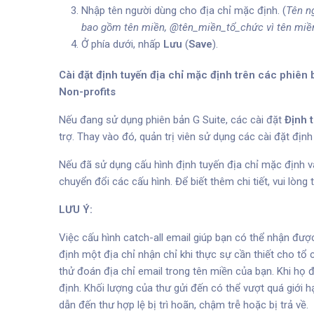
Nhập tên người dùng cho địa chỉ mặc định. (
Tên n
bao gồm tên miền, @tên_miền_tổ_chức vì tên miền
Ở phía dưới, nhấp
Lưu
(
Save
).
Cài đặt định tuyến địa chỉ mặc định trên các phiên
Non-profits
Nếu đang sử dụng phiên bản G Suite, các cài đặt
Định 
trợ. Thay vào đó, quản trị viên sử dụng các
cài đặt định
Nếu đã sử dụng cấu hình định tuyến địa chỉ mặc định và
chuyển đổi các cấu hình. Để biết thêm chi tiết, vui lòn
LƯU Ý:
Việc cấu hình catch-all email giúp bạn có thể nhận đượ
định một địa chỉ nhận chỉ khi thực sự cần thiết cho tổ
thử đoán địa chỉ email trong tên miền của bạn. Khi họ 
định. Khối lượng của thư gửi đến có thể vượt quá giới h
dẫn đến thư hợp lệ bị trì hoãn, chậm trễ hoặc bị trả về.