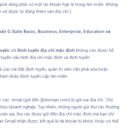
gười dùng phải có một tài khoản hợp lệ trong tên miền. Không
 sẽ được tự động thêm vào địa chỉ.
)
 bản G Suite
Basic
,
Business
,
Enterprise
,
Education
và
tuyến
với
Định tuyến địa chỉ mặc định
không còn được hỗ
 tuyến
cấu hình địa chỉ mặc định và định tuyến.
 các cài đặt định tuyến, quản trị viên cần phải xóa hoặc
g tham khảo
Định tuyến cấp tên miền
.
c các email (gửi đến @domain.com) bị gửi sai địa chỉ. Chỉ
 chức/doanh nghiệp. Tuy nhiên, những người gửi thư rác thường
đoán sai, thư rác được gửi đến địa chỉ mặc định mà bạn chỉ
ạn Gmail nhận được, kết quả là tài khoản bị khóa. Hoặc có thể