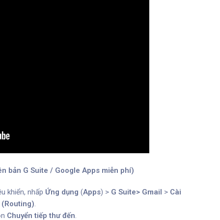
ên bản G Suite / Google Apps miễn phí)
ều khiển, nhấp
Ứng dụng
(
Apps
) >
G Suite> Gmail
>
Cài
 (Routing)
.
ọn
Chuyển tiếp thư đến
.