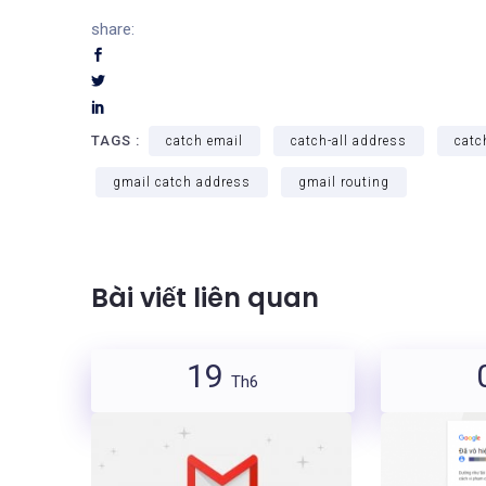
share:
TAGS :
catch email
catch-all address
catc
gmail catch address
gmail routing
Bài viết liên quan
19
Th6