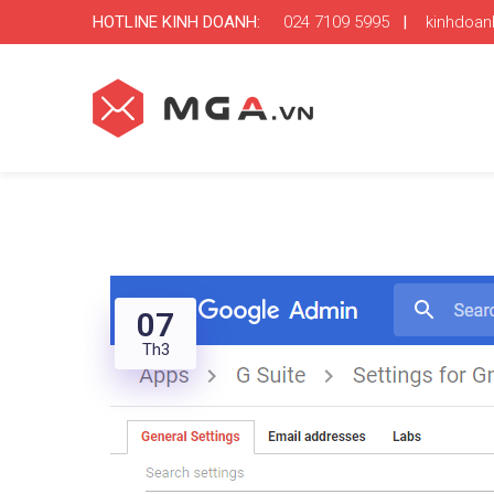
HOTLINE KINH DOANH:
024 7109 5995
|
kinhdoa
07
Th3