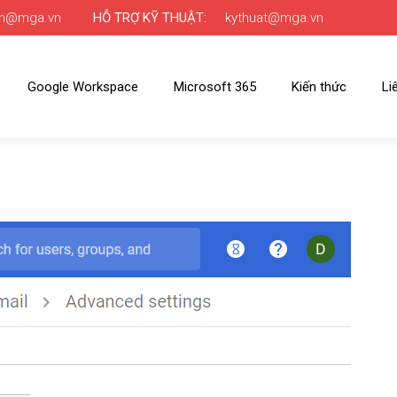
nh@mga.vn
HỖ TRỢ KỸ THUẬT:
kythuat@mga.vn
Google Workspace
Microsoft 365
Kiến thức
Li